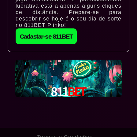
lucrativa está a apenas alguns cliques
de distância. Prepare-se para
descobrir se hoje é o seu dia de sorte
no 811BET Plinko!
Сadastar-se 811BET