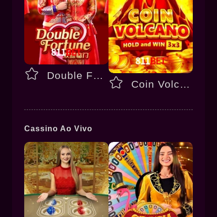
Double Fortune
Coin Volcano
Cassino Ao Vivo