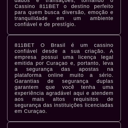
dados e transações, tornando o
Cassino 811BET o destino perfeito
para quem busca diversão, emoção e
tranquilidade em um ambiente
confiável e de prestígio.
811BET
O Brasil é um cassino
confiável desde a sua criação. A
empresa possui uma licença legal
emitida por Curaçao e, portanto, leva
a segurança das apostas na
plataforma online muito a sério.
Garantias de segurança duplas
garantem que você tenha uma
experiência agradável aqui e atendem
aos mais altos requisitos de
segurança das instituições licenciadas
em Curaçao.