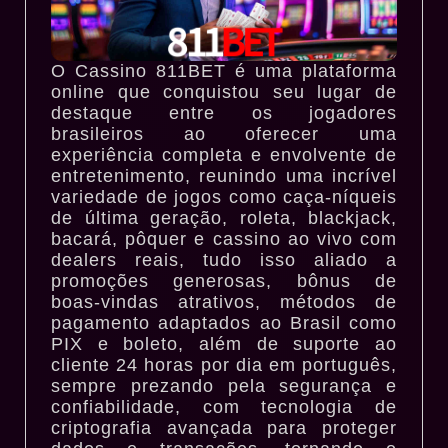
O Cassino 811BET é uma plataforma
online que conquistou seu lugar de
destaque entre os jogadores
brasileiros ao oferecer uma
experiência completa e envolvente de
entretenimento, reunindo uma incrível
variedade de jogos como caça-níqueis
de última geração, roleta, blackjack,
bacará, pôquer e cassino ao vivo com
dealers reais, tudo isso aliado a
promoções generosas, bônus de
boas-vindas atrativos, métodos de
pagamento adaptados ao Brasil como
PIX e boleto, além de suporte ao
cliente 24 horas por dia em português,
sempre prezando pela segurança e
confiabilidade, com tecnologia de
criptografia avançada para proteger